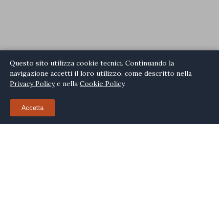
Tenute
Michela Manduano
sensoriale e sostenibilità.
connessioni
Manduano
Administrator
internazionali
al
XV
Scopri di più
Salone
dei
Questo sito utilizza cookie tecnici. Continuando la
Vini
navigazione accetti il loro utilizzo, come descritto nella
Russi:
Privacy Policy
e nella
Cookie Policy
.
l’arte
incontra
il
Accetta
vino