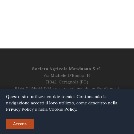
Società Agricola Manduano S.r.l.
Via Michele D’Emilio, 14
71042, Cerignola (FG)
P.IVA 04346440714 soc.agricolamanduano@softpec.it
Questo sito utilizza cookie tecnici. Continuando la
Informativa sulla Privacy
|
Cookie Policy
navigazione accetti il loro utilizzo, come descritto nella
Privacy Policy
e nella
Cookie Policy
.
© 2026 Tenute Manduano.
Accetta