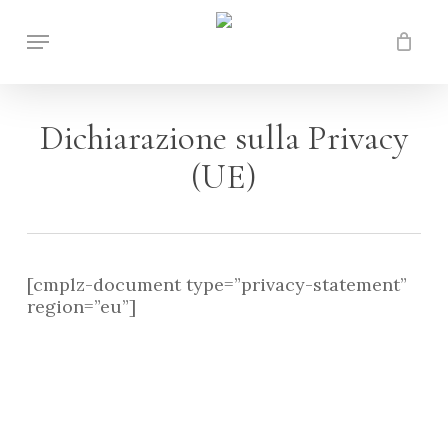
Skip
Menu
to
Close
Carrello
main
Cart
content
Dichiarazione sulla Privacy
(UE)
[cmplz-document type=”privacy-statement”
region=”eu”]