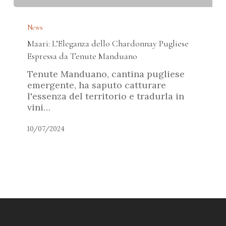
Maari:
L’Eleganza
News
dello
Maari: L’Eleganza dello Chardonnay Pugliese
Chardonnay
Pugliese
Espressa da Tenute Manduano
Espressa
Tenute Manduano, cantina pugliese
da
emergente, ha saputo catturare
Tenute
l'essenza del territorio e tradurla in
Manduano
vini…
10/07/2024