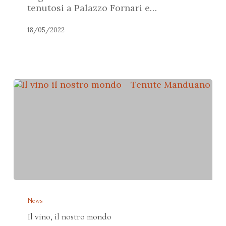
vino
tenutosi a Palazzo Fornari e…
promosso
dall’Associazione
18/05/2022
Culturale
“Il
Titolo”
Il
vino,
News
il
Il vino, il nostro mondo
nostro