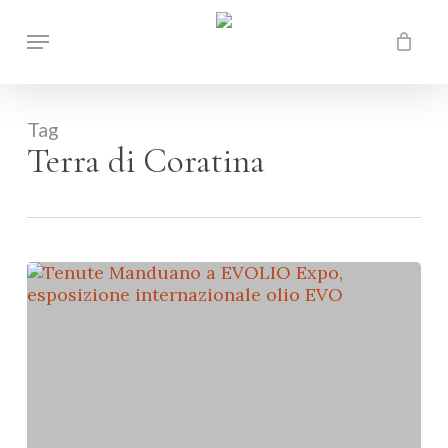
Skip
Menu
to
Close
Carrello
main
Cart
content
Tag
Terra di Coratina