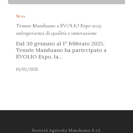
Tenute
Manduano
News
a
Tenute Manduano a EVOLIO Expo 2025:
EVOLIO
Expo
un’esperienza di qualità e innovazione
2025:
Dal 30 gennaio al 1° febbraio 2025,
un’esperienza
Tenute Manduano ha partecipato a
di
EVOLIO Expo, la…
qualità
e
10/02/2025
innovazione
Società Agricola Manduano S.r.l.