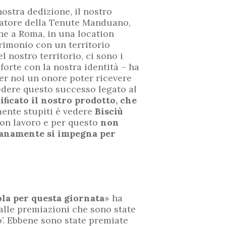
 nostra dedizione, il nostro
tratore della Tenute Manduano,
ne a Roma, in una location
rimonio con un territorio
l nostro territorio, ci sono i
forte con la nostra identità – ha
er noi un onore poter ricevere
edere questo successo legato al
i
ﬁ
cato il nostro prodotto, che
mente stupiti è vedere
Bisciù
uon lavoro e per questo
non
dianamente si impegna per
ola per questa giornata
» ha
 alle premiazioni che sono state
o’. Ebbene sono state premiate