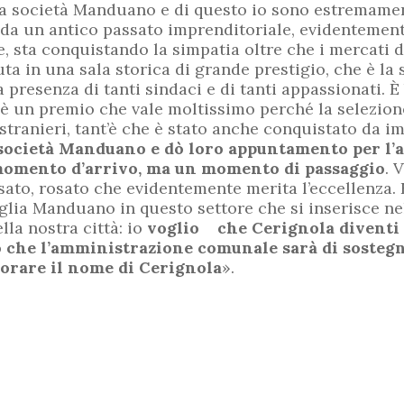
lla società Manduano e di questo io sono estremame
da un antico passato imprenditoriale, evidentemente
e, sta conquistando la simpatia oltre che i mercati d
uta in una sala storica di grande prestigio, che è la
a presenza di tanti sindaci e di tanti appassionati.
è un premio che vale moltissimo perché la selezione 
e stranieri, tant’è che è stato anche conquistato da i
a società Manduano e dò loro appuntamento per l
momento d’arrivo, ma un momento di passaggio
. 
sato, rosato che evidentemente merita l’eccellenza.
iglia Manduano in questo settore che si inserisce ne
ella nostra città: io
voglio che Cerignola diventi la
 che l’amministrazione comunale sarà di sostegn
orare il nome di Cerignola
».