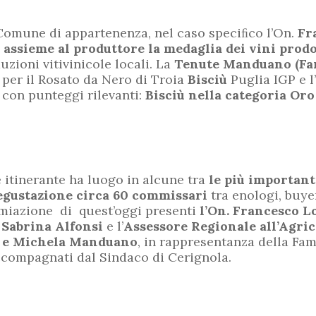
 Comune di appartenenza, nel caso speciﬁco l’On.
Fr
, assieme al produttore la medaglia dei vini prodo
uzioni vitivinicole locali. La
Tenute Manduano (Fam
 per il Rosato da Nero di Troia
Bisciù
Puglia IGP e l
 con punteggi rilevanti:
Bisciù nella categoria Oro
e itinerante ha luogo in alcune tra
le più important
degustazione circa 60 commissari
tra enologi, buye
premiazione di quest’oggi presenti
l’On. Francesco L
 Sabrina Alfonsi
e l’
Assessore Regionale all’Agric
 e Michela Manduano
, in rappresentanza della Fa
accompagnati dal Sindaco di Cerignola.