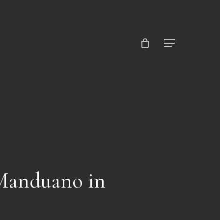
Close
Cart
Menu
 Manduano in