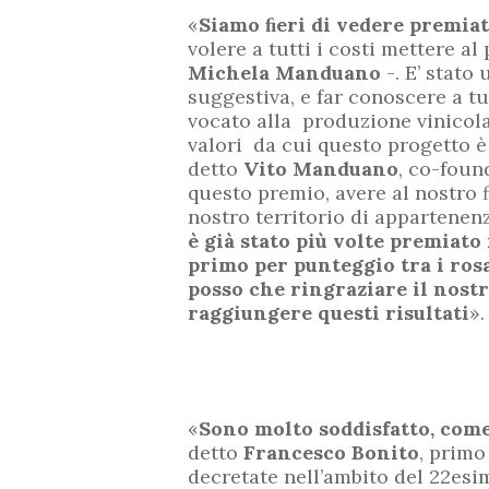
«
Siamo
ﬁ
eri di vedere premia
volere a tutti i costi mettere 
Michela Manduano
-. E’ stat
suggestiva, e far conoscere a tu
vocato alla produzione vinicola d
valori da cui questo progetto è 
detto
Vito Manduano
, co-foun
questo premio, avere al nostro 
nostro territorio di appartenen
è già stato più volte premiat
primo per punteggio tra i ros
posso che ringraziare il nost
raggiungere questi risultati
».
«
Sono molto soddisfatto, come
detto
Francesco Bonito
, primo
decretate nell’ambito del 22esi