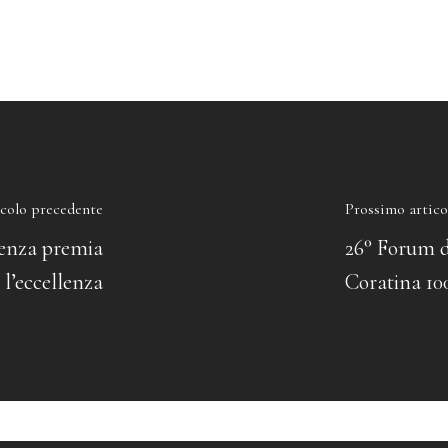
colo precedente
Prossimo artico
enza premia
26° Forum d
l’eccellenza
Coratina 100