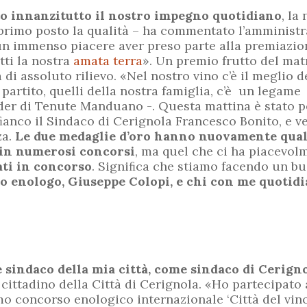
to innanzitutto il nostro impegno quotidiano
, la
al primo posto la qualità – ha commentato l’amminis
o un immenso piacere aver preso parte alla premiazio
tti la nostra
amata terra
». Un premio frutto del mat
i assoluto rilievo. «Nel nostro vino c’è il meglio de
partito, quelli della nostra famiglia, c’è un legame 
der di Tenute Manduano -. Questa mattina è stato p
ﬁanco il Sindaco di Cerignola Francesco Bonito, e v
za.
Le due medaglie d’oro hanno nuovamente qual
o in numerosi concorsi
, ma quel che ci ha piacevol
ati in concorso
. Signiﬁca che stiamo facendo un b
ro enologo, Giuseppe Colopi, e chi con me quoti
 sindaco della mia città, come sindaco di Cerign
 cittadino della Città di Cerignola. «Ho partecipato
mo concorso enologico internazionale ‘Città del vin