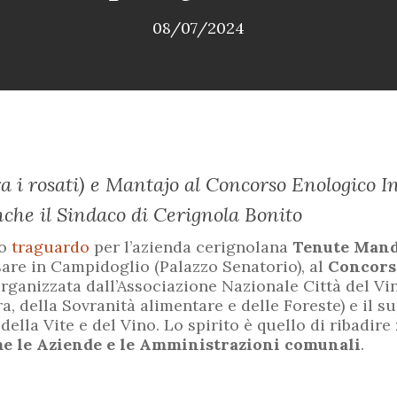
08/07/2024
ra i rosati) e Mantajo al Concorso Enologico I
nche il Sindaco di Cerignola Bonito
so
traguardo
per l’azienda cerignolana
Tenute Mandu
sare in Campidoglio (Palazzo Senatorio), al
Concors
rganizzata dall’Associazione Nazionale Città del Vi
a, della Sovranità alimentare e delle Foreste) e il s
ella Vite e del Vino. Lo spirito è quello di ribadire
me le Aziende e le Amministrazioni comunali
.