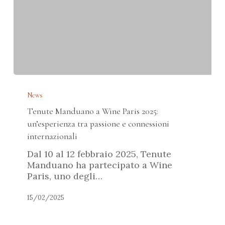
Tenute
Manduano
News
a
Tenute Manduano a Wine Paris 2025:
Wine
Paris
un’esperienza tra passione e connessioni
2025:
internazionali
un’esperienza
Dal 10 al 12 febbraio 2025, Tenute
tra
Manduano ha partecipato a Wine
passione
Paris, uno degli…
e
connessioni
15/02/2025
internazionali