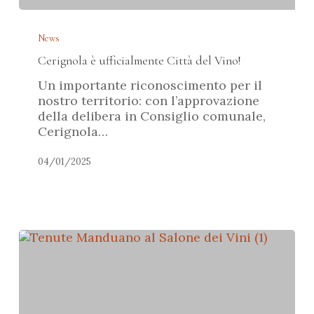
Cerignola
è
News
ufficialmente
Cerignola è ufficialmente Città del Vino!
Città
del
Un importante riconoscimento per il
Vino!
nostro territorio: con l’approvazione
della delibera in Consiglio comunale,
Cerignola…
04/01/2025